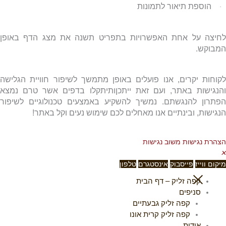
הוספת תיאור לתמונות
·
לחיצה על אחת האפשרויות בתפריט תשנה את מצג הדף באופן
המבוקש.
לקוחות יקרים, אנו פועלים באופן מתמשך לשיפור חוויית הגלישה
והנגישות באתר, ועם זאת ייתכןותיתקלו בדפים אשר טרם נמצא
הפתרון להנגשתם
.
נמשיך להשקיע באמצעים טכנולוגיים לשיפור
הנגישות, ובינתיים אנו מאחלים לכם שימוש נעים וקל באתר!
הצהרת נגישות
משוב נגישות
✕
מיקום
ווייז
פייסבוק
אינסטגרם
טלפון
קפה זליק – דף הבית
סניפים
קפה זליק גבעתיים
קפה זליק קרית אונו
אודות